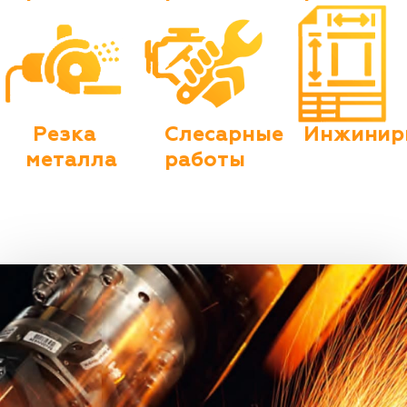
Резка
Слесарные
Инжинир
металла
работы