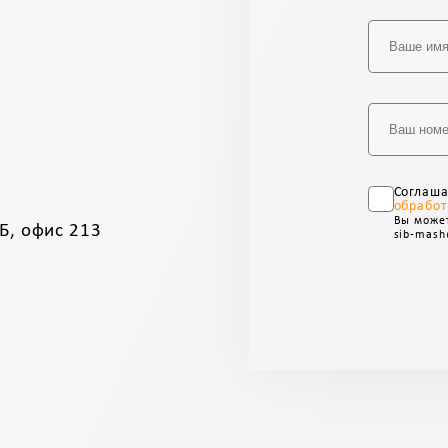
Соглаш
обработ
Вы может
Б, офис 213
sib-mash