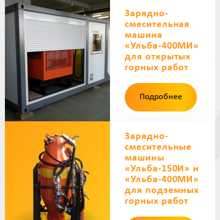
Зарядно-
смесительная
машина
«Ульба-400МИ»
для открытых
горных работ
Подробнее
Зарядно-
смесительные
машины
«Ульба-150И» и
«Ульба-400МИ»
для подземных
горных работ