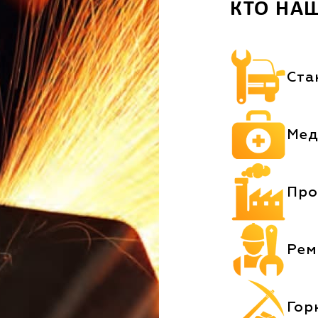
КТО НА
Ста
Мед
Про
Рем
Гор