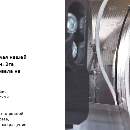
емая нашей
. Эта
овала на
твие
ской
и
ютно ровной
реза,
и сокращение