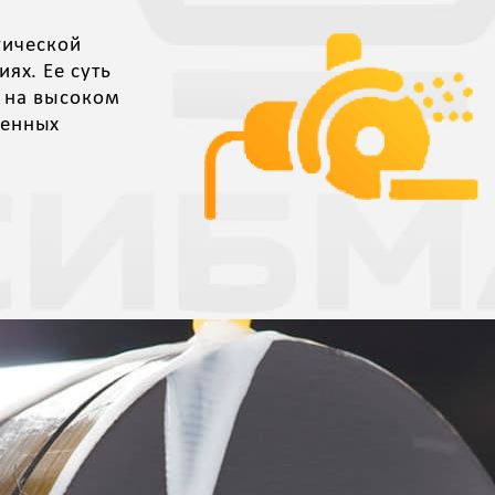
гической
ях. Ее суть
ю на высоком
менных