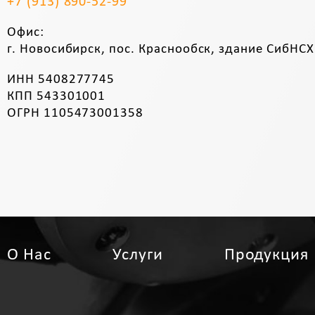
+7 (913) 890-52-99
Офис:
г. Новосибирск, пос. Краснообск, здание СибНСХ
ИНН 5408277745
КПП 543301001
ОГРН 1105473001358
О Нас
Услуги
Продукция