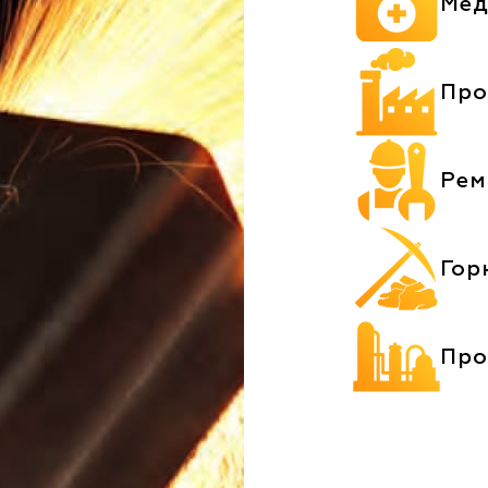
Мед
Про
Рем
Гор
Про