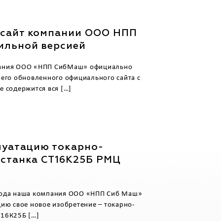
сайт компании ООО НПП
ильной версией
пания ООО «НПП СибМаш» официально
оего обновленного официального сайта с
е содержится вся […]
луатацию токарно-
 станка СТ16К25Б РМЦ
года наша компания ООО «НПП Сиб Маш»
цию свое новое изобретение – токарно-
Т16К25Б […]