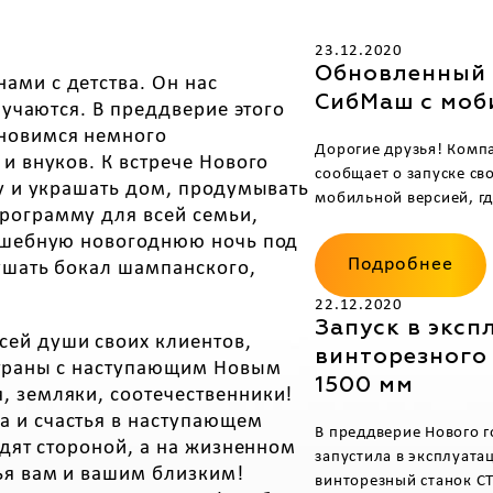
23.12.2020
Обновленный 
ами с детства. Он нас
СибМаш с моб
лучаются. В преддверие этого
ановимся немного
Дорогие друзья! Ком
и внуков. К встрече Нового
сообщает о запуске св
ку и украшать дом, продумывать
мобильной версией, гд
рограмму для всей семьи,
олшебную новогоднюю ночь под
Подробнее
ушать бокал шампанского,
22.12.2020
Запуск в эксп
ей души своих клиентов,
винторезного
страны с наступающим Новым
1500 мм
, земляки, соотечественники!
 и счастья в наступающем
В преддверие Нового 
одят стороной, а на жизненном
запустила в эксплуата
ья вам и вашим близким!
винторезный станок С