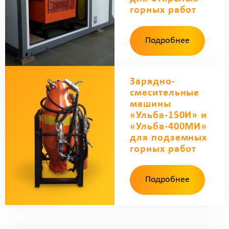
горных работ
Подробнее
Зарядно-
смесительные
машины
«Ульба-150И» и
«Ульба-400МИ»
для подземных
горных работ
Подробнее