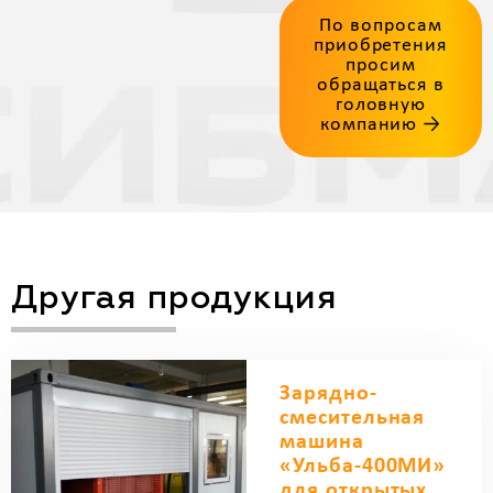
По вопросам
приобретения
просим
обращаться в
головную
компанию →
Другая продукция
Зарядно-
смесительная
машина
«Ульба-400МИ»
для открытых