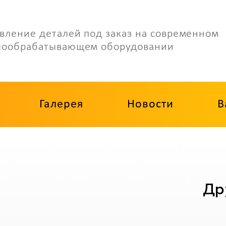
вление деталей под заказ на современном
лообрабатывающем оборудовании
Галерея
Новости
В
Др