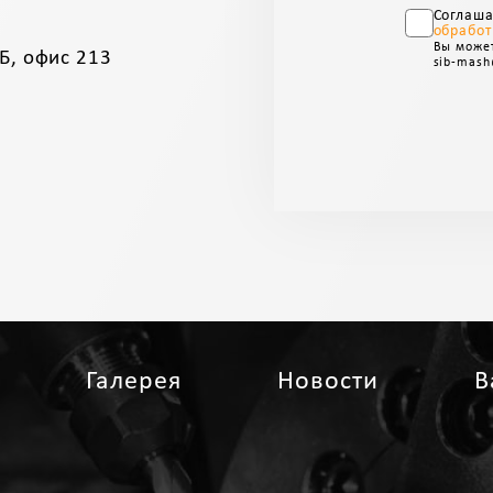
Соглаш
обработ
Вы может
Б, офис 213
sib-mash
Галерея
Новости
В