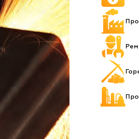
Про
Рем
Гор
Про