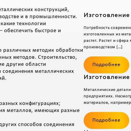
еталлических конструкций,
Изготовление
водстве и в промышленности.
 какие технологии
Потребность современн
– обеспечить быстрое и
изготовленных из мета
растет. Растет и сфер
производством […]
 различных методик обработки
нных методов. Строительство,
ие другие области
Подробнее
 соединения металлических
Изготовление
ий.
Металлические детали
предприятиях. Несмотр
материалов, например,
разных конфигурациях;
ния металлов, имеющих разные
Подробнее
 других способов соединения