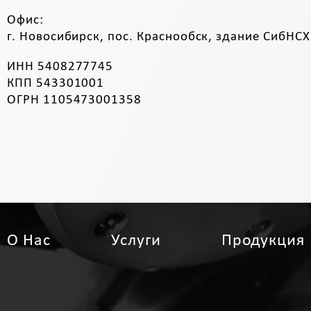
Офис:
г. Новосибирск, пос. Краснообск, здание СибНСХ
ИНН 5408277745
КПП 543301001
ОГРН 1105473001358
О Нас
Услуги
Продукция