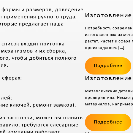
й формы и размеров, доведение
Изготовление
т применения ручного труда.
которые предлагает наша
Потребность современн
изготовленных из мета
растет. Растет и сфер
 список входит пригонка
производством […]
 механизмов и их сборка,
ого, чтобы добиться полного
ия.
Подробнее
 сферах:
Изготовление
Металлические детали
илей;
предприятиях. Несмотр
материалов, например,
ние ключей, ремонт замков).
 из заготовки, может выполнить
Подробнее
равило, требуются слесарные
шей компании работают