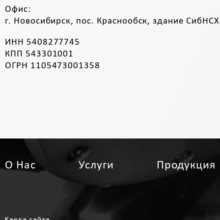
Офис:
г. Новосибирск, пос. Краснообск, здание СибНСХ
ИНН 5408277745
КПП 543301001
ОГРН 1105473001358
О Нас
Услуги
Продукция