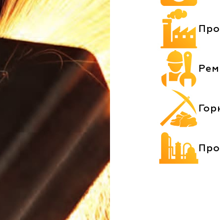
Про
Рем
Гор
Про