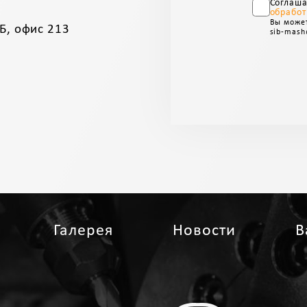
Соглаш
обработ
Вы может
Б, офис 213
sib-mash
Галерея
Новости
В