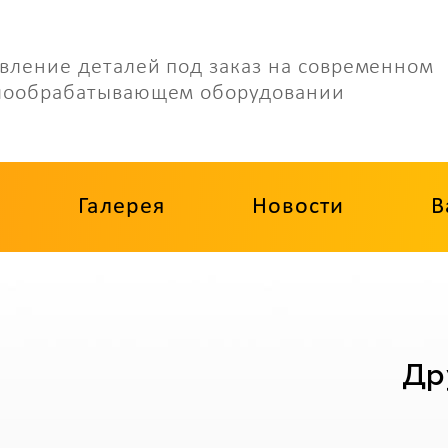
вление деталей под заказ на современном
лообрабатывающем оборудовании
Галерея
Новости
В
Др