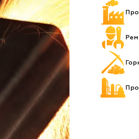
Про
Рем
Гор
Про