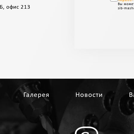
Вы может
Б, офис 213
sib-mash
Галерея
Новости
В