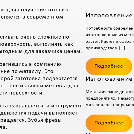
ок для получения готовых
Изготовление
меняется в современном
Потребность современн
изготовленных из мета
вливать очень сложные по
растет. Растет и сфер
поверхность, выполнять как
производством […]
выгодным для заказчика ценам.
обратившись в компанию
Подробнее
нке по металлу. Это
орой заготовка подвергается
Изготовление
о с нее излишки металла для
Металлические детали
ти поверхности.
предприятиях. Несмотр
материалов, например,
еталь вращается, а инструмент
 движения подачи выполняет
вращается. Зубья фрезы
Подробнее
ла.