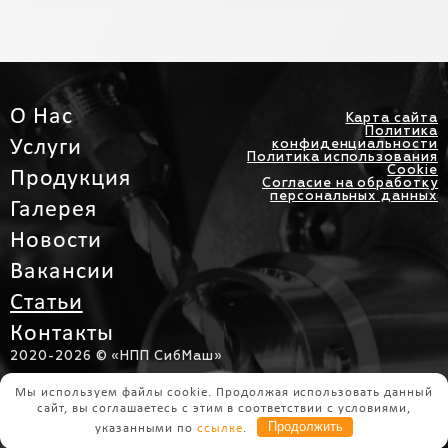
О Нас
Карта сайта
Политика
Услуги
конфиденциальности
Политика использования
Cookie
Продукция
Согласие на обработку
персональных данных
Галерея
Новости
Вакансии
Статьи
Контакты
2020-
2026 © «НПП СибМаш»
Интернет Перспектива
Мы используем файлы cookie. Продолжая использовать данный
Разработка сайта
сайт, вы соглашаетесь с этим в соответствии с условиями,
Продолжить
указанными по
ссылке
.