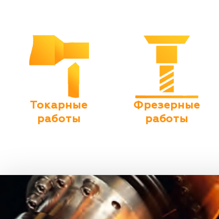
Токарные
Фрезерные
работы
работы