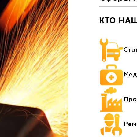
КТО НА
Ста
Мед
Про
Рем