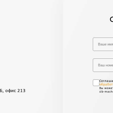
Соглаш
обработ
Вы может
Б, офис 213
sib-mash