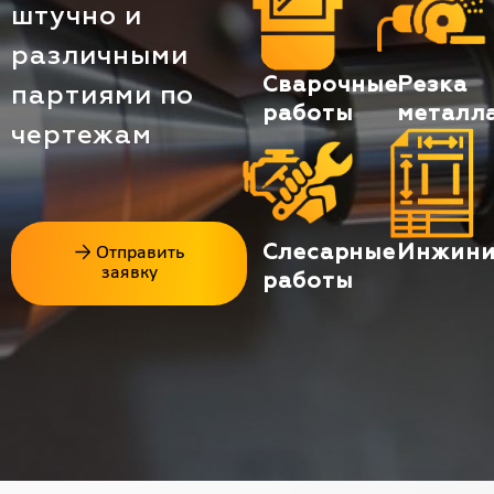
штучно и
различными
Сварочные
Резка
партиями по
работы
металл
чертежам
Слесарные
Инжини
→ Отправить
заявку
работы